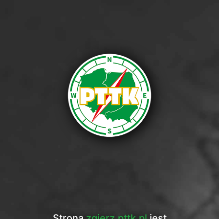
Strona
zgierz.pttk.pl
jest