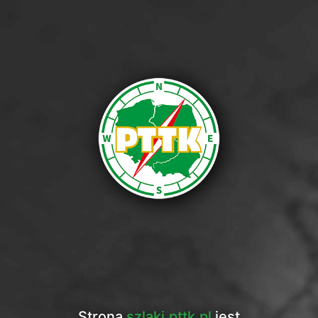
Strona
szlaki.pttk.pl
jest