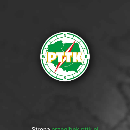
Strona
przegibek.pttk.pl