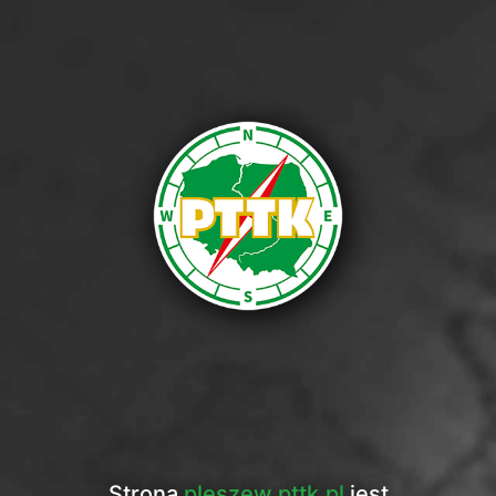
Strona
pleszew.pttk.pl
jest