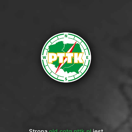
Strona
old.cotg.pttk.pl
jest