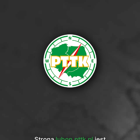
Strona
lubon.pttk.pl
jest