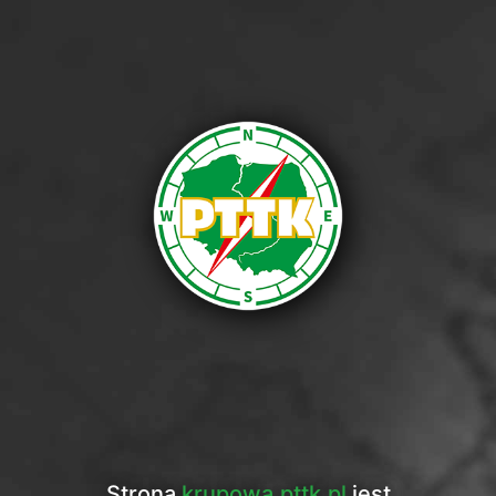
Strona
krupowa.pttk.pl
jest