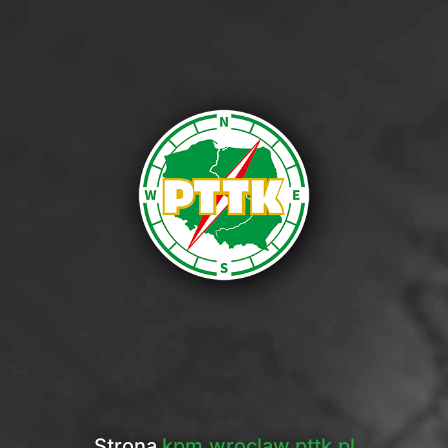
Strona
kpm.wroclaw.pttk.pl