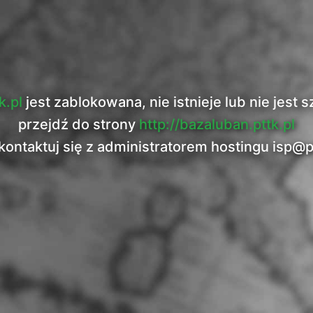
k.pl
jest zablokowana, nie istnieje lub nie jes
przejdź do strony
http://bazaluban.pttk.pl
kontaktuj się z administratorem hostingu
isp@p