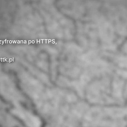
t szyfrowana po HTTPS,
ttk.pl