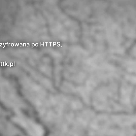
t szyfrowana po HTTPS,
ttk.pl