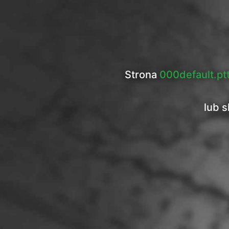
Strona
000default.pt
lub s