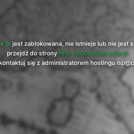
tk.pl
jest zablokowana, nie istnieje lub nie jes
przejdź do strony
http://000default.pttk.pl
kontaktuj się z administratorem hostingu
isp@p