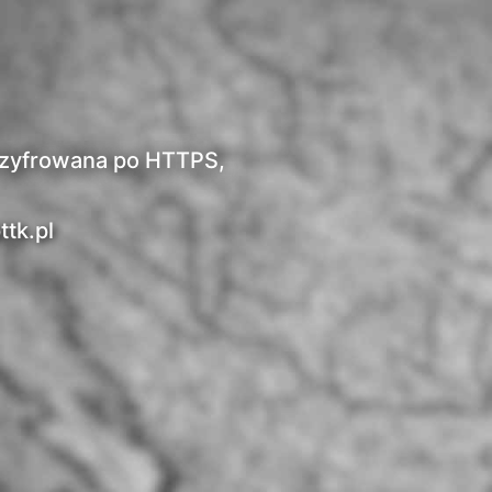
t szyfrowana po HTTPS,
ttk.pl