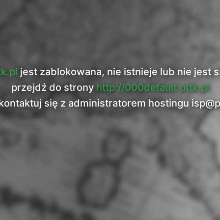
tk.pl
jest zablokowana, nie istnieje lub nie jes
przejdź do strony
http://000default.pttk.pl
kontaktuj się z administratorem hostingu
isp@p