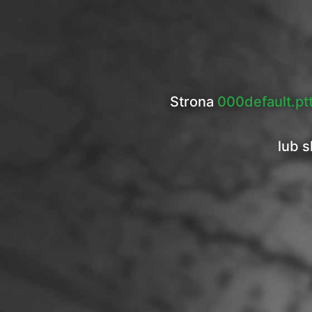
Strona
000default.pt
lub s